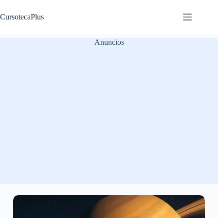
Saltar
al
CursotecaPlus
contenido
Anuncios