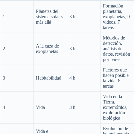
Formación
Planetas del
planetaria,
1
sistema solar y
3 h
exoplanetas, 9
más allá
videos, 7
tareas
Métodos de
detección,
A la caza de
2
3 h
análisis de
exoplanetas
datos, revisión
por pares
Factores que
hacen posible
3
Habitabilidad
4 h
la vida, 6
tareas
Vida en la
Tierra,
4
Vida
3 h
extremófilos,
exploración
biológica
Evolución de
Vida e
la inteligencia,