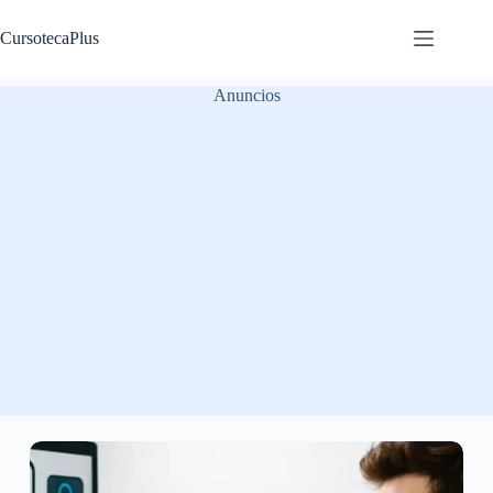
Saltar
al
CursotecaPlus
contenido
Anuncios