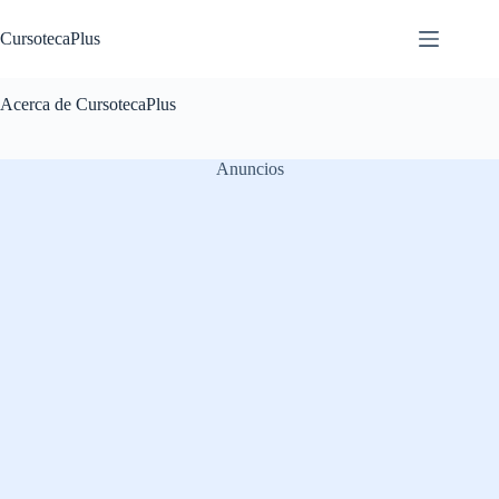
Saltar
al
CursotecaPlus
contenido
Acerca de CursotecaPlus
Anuncios