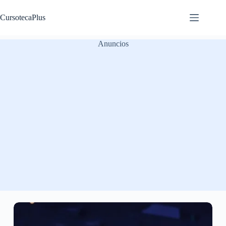
Saltar
al
CursotecaPlus
contenido
Anuncios