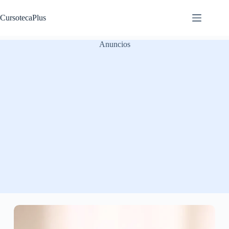
Saltar
al
CursotecaPlus
contenido
Anuncios