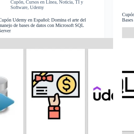
Cupón
,
Cursos en Línea
,
Noticia
,
TI y
Software
,
Udemy
Cupón
Cupón Udemy en Español: Domina el arte del
Bases
manejo de bases de datos con Microsoft SQL
Server