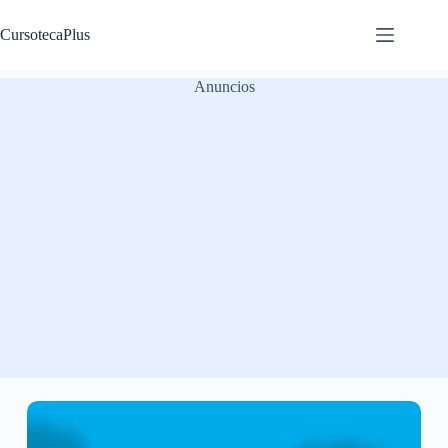
Saltar
al
CursotecaPlus
contenido
Anuncios