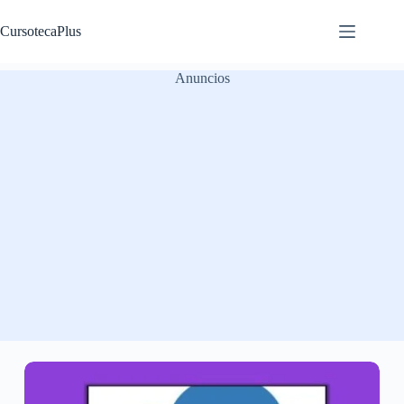
Saltar
al
CursotecaPlus
contenido
Anuncios