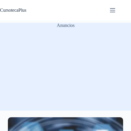
Saltar
al
CursotecaPlus
contenido
Anuncios