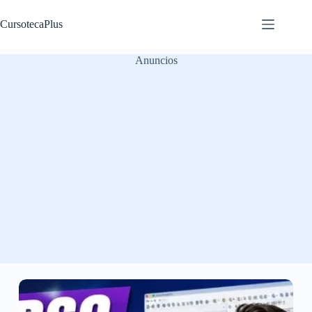
Saltar
al
CursotecaPlus
contenido
Anuncios