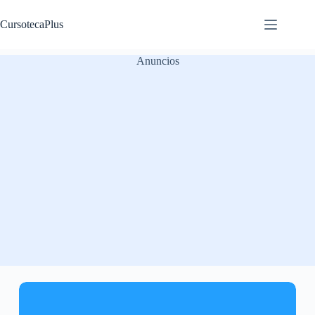
Saltar
al
CursotecaPlus
contenido
Anuncios