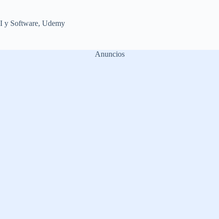
I y Software
,
Udemy
Anuncios