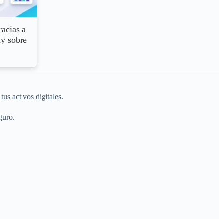
racias a
my sobre
tus activos digitales.
guro.