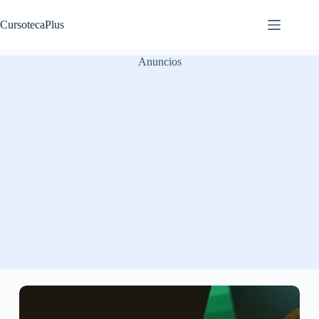
Saltar
al
CursotecaPlus
contenido
Anuncios