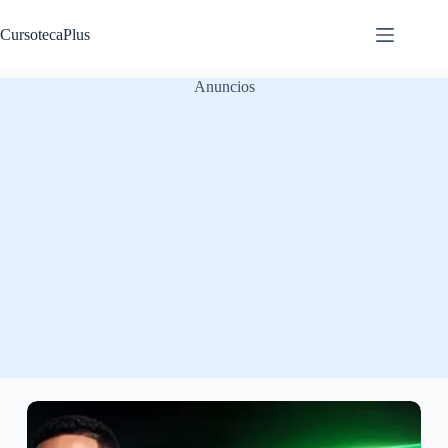
Saltar
al
CursotecaPlus
contenido
Anuncios