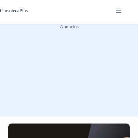
Saltar
al
CursotecaPlus
contenido
Anuncios