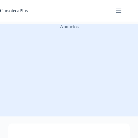
Saltar
al
CursotecaPlus
contenido
Anuncios