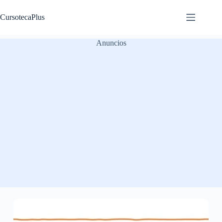
Saltar
al
CursotecaPlus
contenido
Anuncios