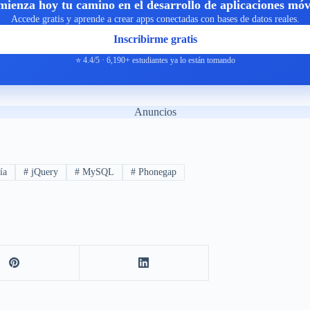
ienza hoy tu camino en el desarrollo de aplicaciones móv
Accede gratis y aprende a crear apps conectadas con bases de datos reales.
Inscribirme gratis
⭐ 4.4/5 · 6,190+ estudiantes ya lo están tomando
Anuncios
ía
#
jQuery
#
MySQL
#
Phonegap