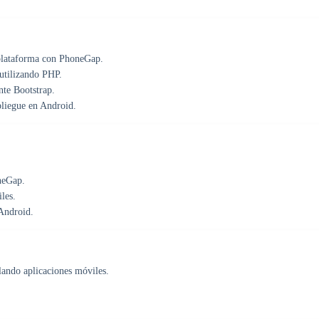
iplataforma con PhoneGap.
utilizando PHP.
nte Bootstrap.
liegue en Android.
oneGap.
les.
Android.
lando aplicaciones móviles.