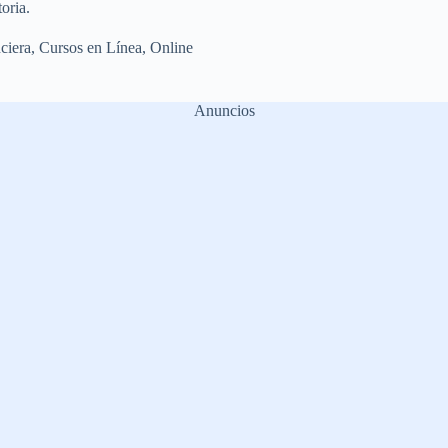
oria.
ciera
,
Cursos en Línea
,
Online
Anuncios