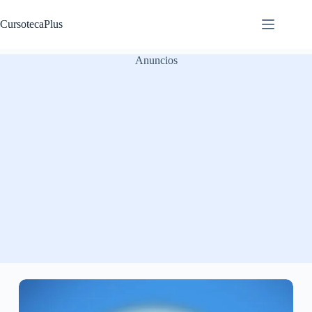
Saltar
al
CursotecaPlus
contenido
Anuncios