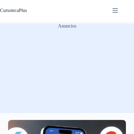
Saltar
al
CursotecaPlus
contenido
Anuncios