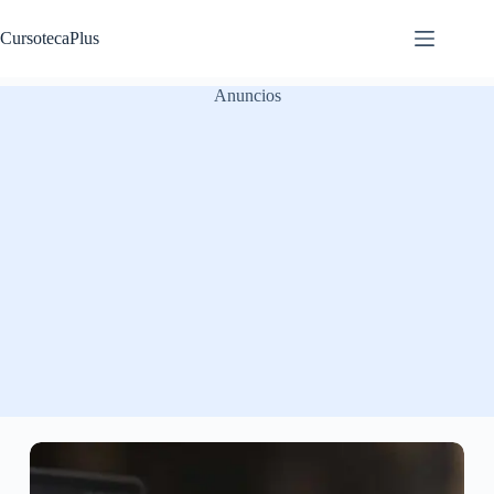
Saltar
al
CursotecaPlus
contenido
Anuncios