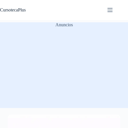
Saltar
al
CursotecaPlus
contenido
Anuncios