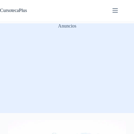
Saltar
al
CursotecaPlus
contenido
Anuncios