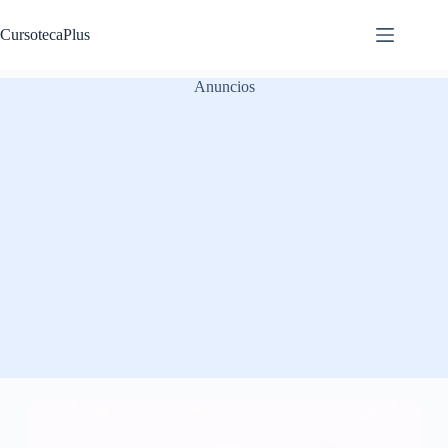
Saltar
al
CursotecaPlus
contenido
Anuncios