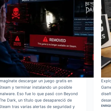
Imagínate descargar un juego gratis en
Explo
Steam y terminar instalando un posible
Game
malware. Eso fue lo que pasó con Beyond
diseñ
The Dark, un título que desapareció de
desar
ENRIQ
Steam tras varias alertas de seguridad y