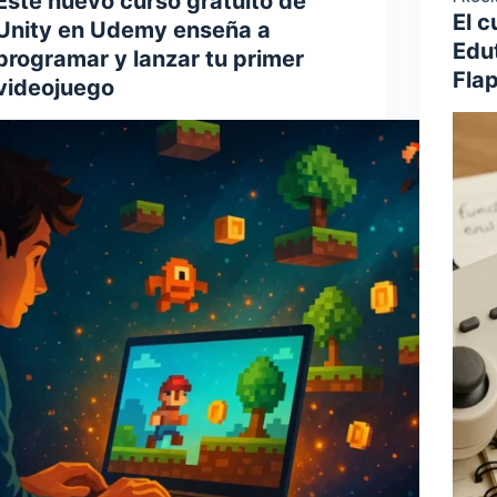
Este nuevo curso gratuito de
El c
Unity en Udemy enseña a
Edu
programar y lanzar tu primer
Fla
videojuego