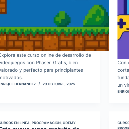
Explora este curso online de desarrollo de
videojuegos con Phaser. Gratis, bien
Con e
valorado y perfecto para principiantes
cort
motivados.
fund
ENRIQUE HERNANDEZ
29 OCTUBRE, 2025
un vi
ENRIQ
CURSOS EN LÍNEA
,
PROGRAMACIÓN
,
UDEMY
CURSO
PROG