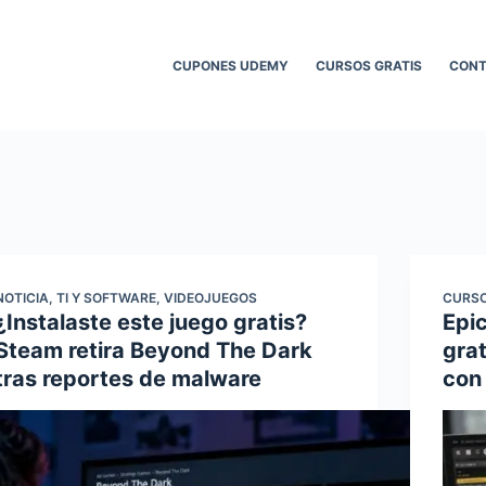
CUPONES UDEMY
CURSOS GRATIS
CON
NOTICIA
,
TI Y SOFTWARE
,
VIDEOJUEGOS
CURSO
¿Instalaste este juego gratis?
Epi
Steam retira Beyond The Dark
gra
tras reportes de malware
con