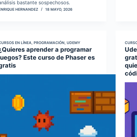
análisis bastante sospechosos.
ENRIQUE HERNANDEZ
18 MAYO, 2026
CURSOS EN LÍNEA
,
PROGRAMACIÓN
,
UDEMY
CURSO
¿Quieres aprender a programar
Ude
juegos? Este curso de Phaser es
grat
gratis
quie
cód