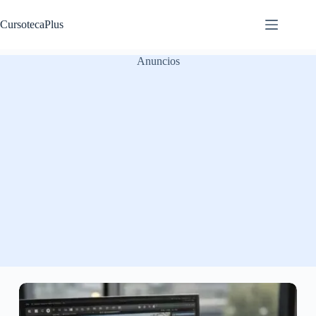
Saltar
al
CursotecaPlus
contenido
Anuncios