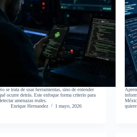
No se trata de usar herramientas, sino de entender
Aprend
qué ocurre detrás. Este enfoque forma criterio para
inform
detectar amenazas reales.
México
Enrique Hernandez
1 mayo, 2026
quiere