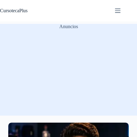
Saltar
al
CursotecaPlus
contenido
Anuncios