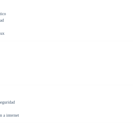
tico
dad
nux
seguridad
 a internet