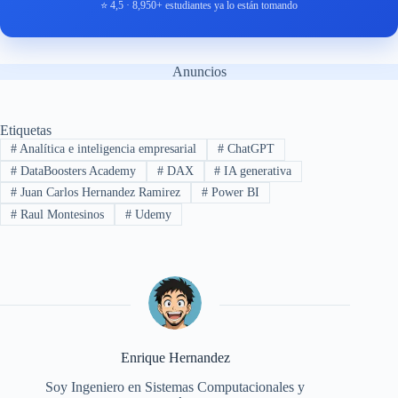
⭐ 4,5 · 8,950+ estudiantes ya lo están tomando
Anuncios
Etiquetas
#
Analítica e inteligencia empresarial
#
ChatGPT
#
DataBoosters Academy
#
DAX
#
IA generativa
#
Juan Carlos Hernandez Ramirez
#
Power BI
#
Raul Montesinos
#
Udemy
Enrique Hernandez
Soy Ingeniero en Sistemas Computacionales y