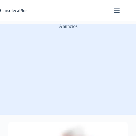
Saltar
al
CursotecaPlus
contenido
Anuncios