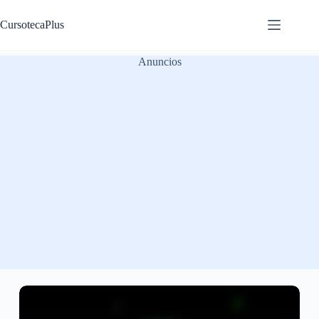
Saltar
al
CursotecaPlus
contenido
Anuncios