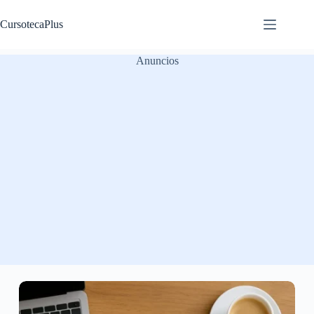
Saltar
al
CursotecaPlus
contenido
Anuncios