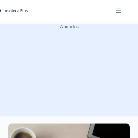
Saltar
al
CursotecaPlus
contenido
Anuncios