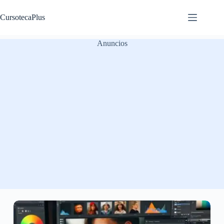
Saltar
al
CursotecaPlus
contenido
Anuncios