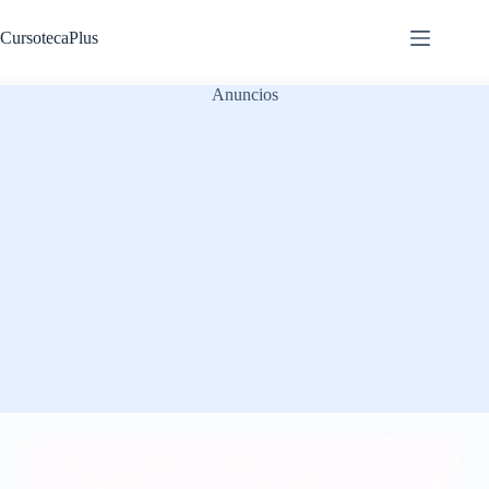
Saltar
al
CursotecaPlus
contenido
Anuncios