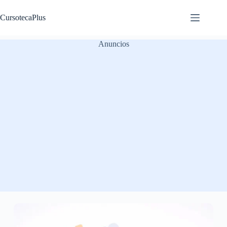
Saltar
al
CursotecaPlus
contenido
Anuncios