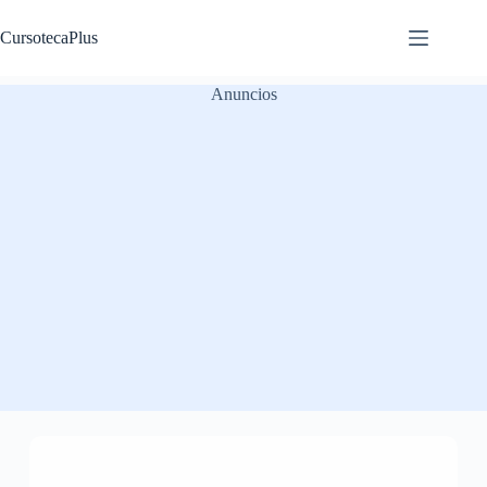
Saltar
al
CursotecaPlus
contenido
Anuncios