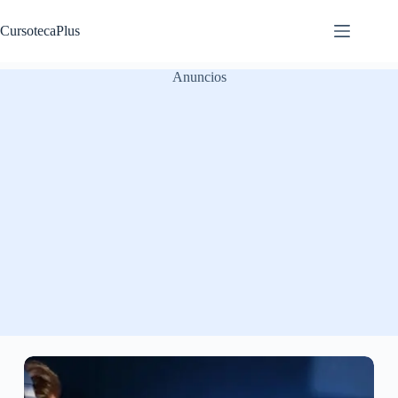
Saltar
al
CursotecaPlus
contenido
Anuncios