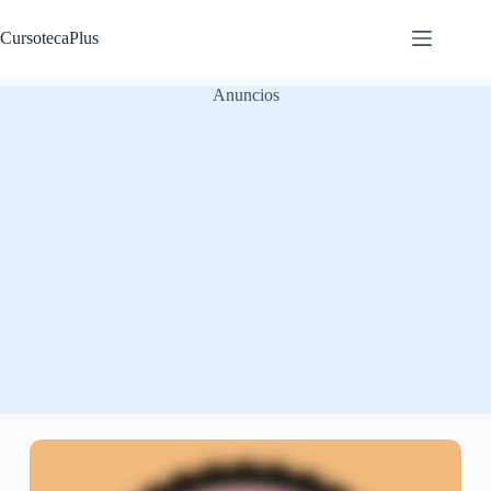
Saltar
al
CursotecaPlus
contenido
Anuncios