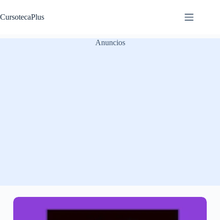
Saltar
al
CursotecaPlus
contenido
Anuncios