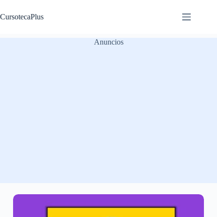
Saltar
al
CursotecaPlus
contenido
Anuncios