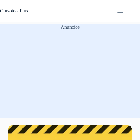
Saltar
al
CursotecaPlus
contenido
Anuncios