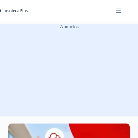
Saltar
al
CursotecaPlus
contenido
Anuncios