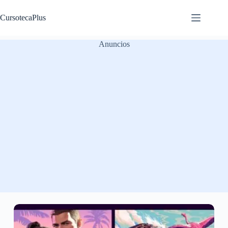
Saltar
al
CursotecaPlus
contenido
Anuncios