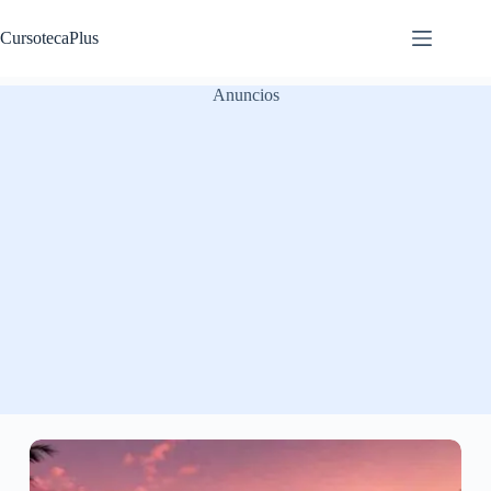
Saltar
al
CursotecaPlus
contenido
Anuncios