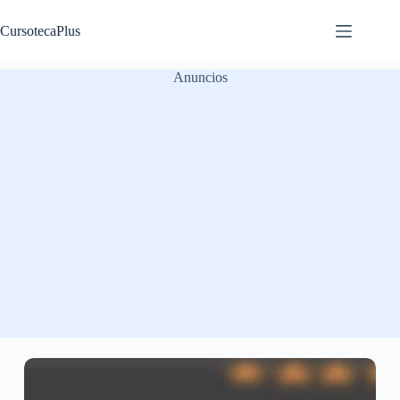
Saltar
al
CursotecaPlus
contenido
Anuncios