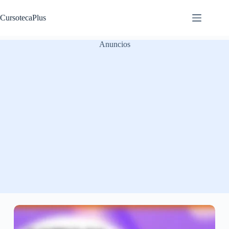
Saltar
al
CursotecaPlus
contenido
Anuncios