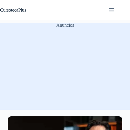
Saltar
al
CursotecaPlus
contenido
Anuncios